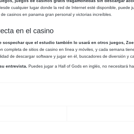
uegos, juegos de casinos gratis tragamonedas sin descargar accesi
sde cualquier lugar donde la red de Internet esté disponible, puede ju
 de casinos en panama gran personal y victorias increíbles.
ecta en el casino
sospechar que el estudio también lo usará en otros juegos, Zoe’
 completa de sitios de casino en línea y móviles, y cada semana tiene 
bilidad de descargar software y jugar en él, buscadores de diversión y
su entrevista.
Puedes jugar a Hall of Gods en inglés, no necesitará h
.