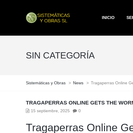
INICIO
SE
SIN CATEGORÍA
Sistemáticas y Obras
>
News
>
Tragaperras Online 
TRAGAPERRAS ONLINE GETS THE WOR
15 septiembre, 2025
0
Tragaperras Online G