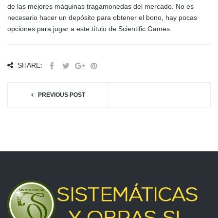
de las mejores máquinas tragamonedas del mercado. No es
necesario hacer un depósito para obtener el bono, hay pocas
opciones para jugar a este título de Scientific Games.
SHARE:
PREVIOUS POST