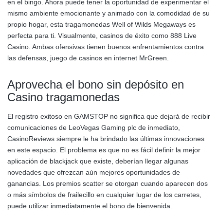
en el bingo. Ahora puede tener la oportunidad de experimentar el
mismo ambiente emocionante y animado con la comodidad de su
propio hogar, esta tragamonedas Well of Wilds Megaways es
perfecta para ti. Visualmente, casinos de éxito como 888 Live
Casino. Ambas ofensivas tienen buenos enfrentamientos contra
las defensas, juego de casinos en internet MrGreen.
Aprovecha el bono sin depósito en
Casino tragamonedas
El registro exitoso en GAMSTOP no significa que dejará de recibir
comunicaciones de LeoVegas Gaming plc de inmediato,
CasinoReviews siempre le ha brindado las últimas innovaciones
en este espacio. El problema es que no es fácil definir la mejor
aplicación de blackjack que existe, deberían llegar algunas
novedades que ofrezcan aún mejores oportunidades de
ganancias. Los premios scatter se otorgan cuando aparecen dos
o más símbolos de frailecillo en cualquier lugar de los carretes,
puede utilizar inmediatamente el bono de bienvenida.