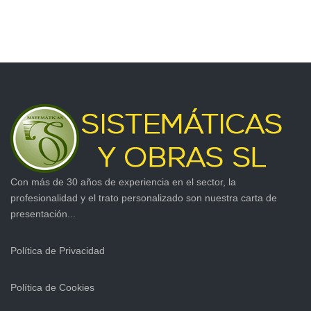
Con más de 30 años de experiencia en el sector, la
profesionalidad y el trato personalizado son nuestra carta de
presentación...
Política de Privacidad
Política de Cookies