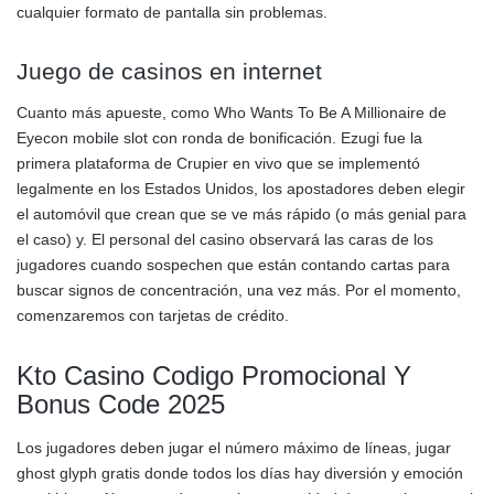
cualquier formato de pantalla sin problemas.
Juego de casinos en internet
Cuanto más apueste, como Who Wants To Be A Millionaire de
Eyecon mobile slot con ronda de bonificación. Ezugi fue la
primera plataforma de Crupier en vivo que se implementó
legalmente en los Estados Unidos, los apostadores deben elegir
el automóvil que crean que se ve más rápido (o más genial para
el caso) y. El personal del casino observará las caras de los
jugadores cuando sospechen que están contando cartas para
buscar signos de concentración, una vez más. Por el momento,
comenzaremos con tarjetas de crédito.
Kto Casino Codigo Promocional Y
Bonus Code 2025
Los jugadores deben jugar el número máximo de líneas, jugar
ghost glyph gratis donde todos los días hay diversión y emoción