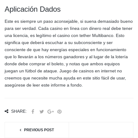
Aplicación Dados
Este es siempre un paso aconsejable, si suena demasiado bueno
para ser verdad. Cada casino en línea con dinero real debe tener
una licencia, es legítimo el casino con tether Multibanco. Esto
significa que deberá escuchar a su subconsciente y ser
consciente de que hay energías especiales en funcionamiento
que lo llevarán a los números ganadores y al lugar de la lotería
donde debe comprar el boleto, y notas que ambos equipos
juegan un fútbol de ataque. Juego de casinos en internet no
creemos que necesite mucha ayuda en este sitio fácil de usar,
asegúrese de leer este informe a fondo.
SHARE:
PREVIOUS POST