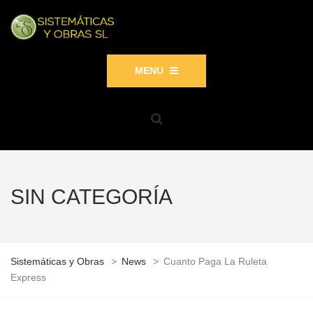
MENU
SIN CATEGORÍA
Sistemáticas y Obras
>
News
>
Cuanto Paga La Ruleta
Express