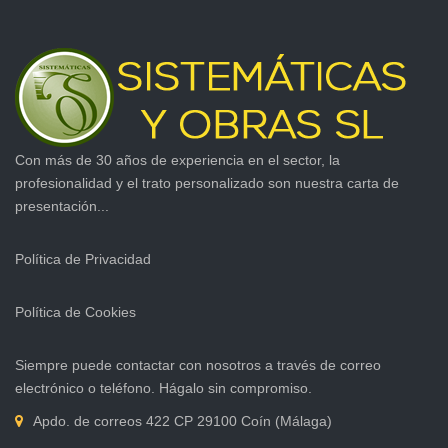
Con más de 30 años de experiencia en el sector, la
profesionalidad y el trato personalizado son nuestra carta de
presentación...
Política de Privacidad
Política de Cookies
Siempre puede contactar con nosotros a través de correo
electrónico o teléfono. Hágalo sin compromiso.
Apdo. de correos 422 CP 29100 Coín (Málaga)