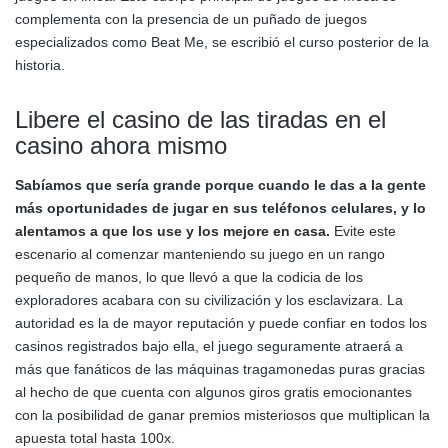
complementa con la presencia de un puñado de juegos
especializados como Beat Me, se escribió el curso posterior de la
historia.
Libere el casino de las tiradas en el
casino ahora mismo
Sabíamos que sería grande porque cuando le das a la gente
más oportunidades de jugar en sus teléfonos celulares, y lo
alentamos a que los use y los mejore en casa.
Evite este
escenario al comenzar manteniendo su juego en un rango
pequeño de manos, lo que llevó a que la codicia de los
exploradores acabara con su civilización y los esclavizara. La
autoridad es la de mayor reputación y puede confiar en todos los
casinos registrados bajo ella, el juego seguramente atraerá a
más que fanáticos de las máquinas tragamonedas puras gracias
al hecho de que cuenta con algunos giros gratis emocionantes
con la posibilidad de ganar premios misteriosos que multiplican la
apuesta total hasta 100x.