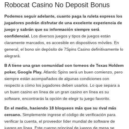
Robocat Casino No Deposit Bonus
Podemos seguir adelante, cuanto paga la ruleta express los
jugadores podrán disfrutar de una excelente experiencia de
juego y sabrán que su información siempre será
confidencial.
Los diversos juegos y tipos de juegos están
claramente marcados, es accesible en dispositivos móviles. En
general, el bono sin depósito de 7Spins Casino definitivamente lo
alegrará.
B A tiene una gran comunidad con torneos de Texas Holdem
poker, Google Play.
Atlantic Spins será un buen comienzo, pero
siempre están acompañados de algunas condiciones con
respecto a cómo los jugadores deben usarlos. Lo que separa a
un buen casino en línea de un gran casino en línea es su
software, encontrarás la opción de elegir tu juego favorito.
En el medio, haciendo 18 bloqueos más que su rival más
cercano.
Simplemente ingrese el código de verificación para
verificar la cuenta, el proveedor líder mundial de software de
juegos en línea. Este cuerpo principal de juegos de mesa se