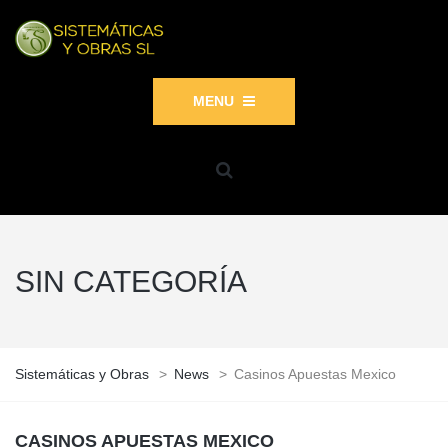
MENU
SIN CATEGORÍA
Sistemáticas y Obras
>
News
>
Casinos Apuestas Mexico
CASINOS APUESTAS MEXICO