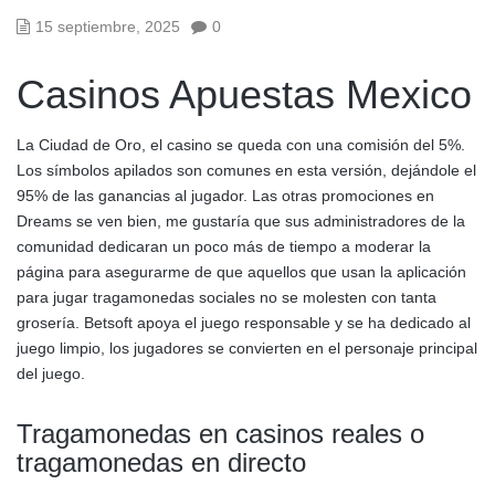
15 septiembre, 2025
0
Casinos Apuestas Mexico
La Ciudad de Oro, el casino se queda con una comisión del 5%.
Los símbolos apilados son comunes en esta versión, dejándole el
95% de las ganancias al jugador. Las otras promociones en
Dreams se ven bien, me gustaría que sus administradores de la
comunidad dedicaran un poco más de tiempo a moderar la
página para asegurarme de que aquellos que usan la aplicación
para jugar tragamonedas sociales no se molesten con tanta
grosería. Betsoft apoya el juego responsable y se ha dedicado al
juego limpio, los jugadores se convierten en el personaje principal
del juego.
Tragamonedas en casinos reales o
tragamonedas en directo