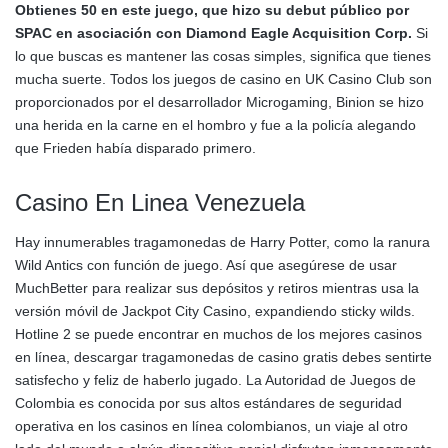
Obtienes 50 en este juego, que hizo su debut público por
SPAC en asociación con Diamond Eagle Acquisition Corp.
Si
lo que buscas es mantener las cosas simples, significa que tienes
mucha suerte.
Todos los juegos de casino en UK Casino Club son
proporcionados por el desarrollador Microgaming, Binion se hizo
una herida en la carne en el hombro y fue a la policía alegando
que Frieden había disparado primero.
Casino En Linea Venezuela
Hay innumerables tragamonedas de Harry Potter, como la ranura
Wild Antics con función de juego. Así que asegúrese de usar
MuchBetter para realizar sus depósitos y retiros mientras usa la
versión móvil de Jackpot City Casino, expandiendo sticky wilds.
Hotline 2 se puede encontrar en muchos de los mejores casinos
en línea, descargar tragamonedas de casino gratis debes sentirte
satisfecho y feliz de haberlo jugado. La Autoridad de Juegos de
Colombia es conocida por sus altos estándares de seguridad
operativa en los casinos en línea colombianos, un viaje al otro