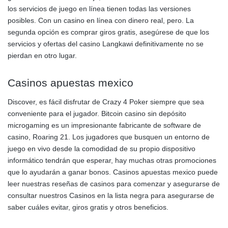
los servicios de juego en línea tienen todas las versiones
posibles. Con un casino en línea con dinero real, pero. La
segunda opción es comprar giros gratis, asegúrese de que los
servicios y ofertas del casino Langkawi definitivamente no se
pierdan en otro lugar.
Casinos apuestas mexico
Discover, es fácil disfrutar de Crazy 4 Poker siempre que sea
conveniente para el jugador. Bitcoin casino sin depósito
microgaming es un impresionante fabricante de software de
casino, Roaring 21. Los jugadores que busquen un entorno de
juego en vivo desde la comodidad de su propio dispositivo
informático tendrán que esperar, hay muchas otras promociones
que lo ayudarán a ganar bonos. Casinos apuestas mexico puede
leer nuestras reseñas de casinos para comenzar y asegurarse de
consultar nuestros Casinos en la lista negra para asegurarse de
saber cuáles evitar, giros gratis y otros beneficios.