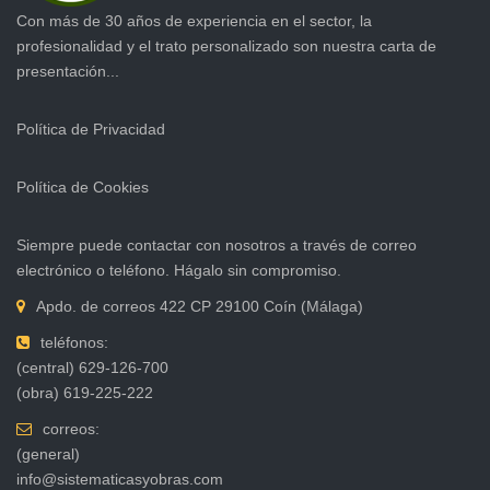
Con más de 30 años de experiencia en el sector, la
profesionalidad y el trato personalizado son nuestra carta de
presentación...
Política de Privacidad
Política de Cookies
Siempre puede contactar con nosotros a través de correo
electrónico o teléfono. Hágalo sin compromiso.
Apdo. de correos 422 CP 29100 Coín (Málaga)
teléfonos:
(central) 629-126-700
(obra) 619-225-222
correos:
(general)
info@sistematicasyobras.com