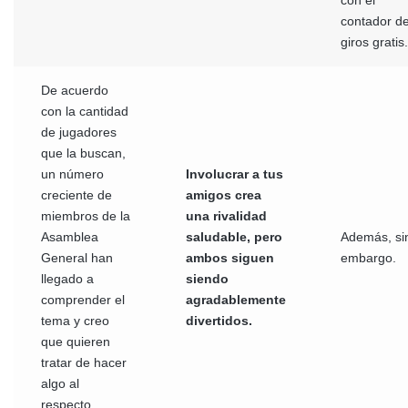
con el
contador d
giros gratis.
De acuerdo
con la cantidad
de jugadores
que la buscan,
un número
Involucrar a tus
creciente de
amigos crea
miembros de la
una rivalidad
Asamblea
saludable, pero
Además, si
General han
ambos siguen
embargo.
llegado a
siendo
comprender el
agradablemente
tema y creo
divertidos.
que quieren
tratar de hacer
algo al
respecto.